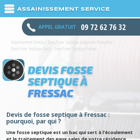
ASSAINISSEMENT SERVICE
09 72 62 76 32
APPEL GRATUIT
Assainissement Service
/
Devis Fosse Septique Languedoc Roussillon
/
Devis Fosse Septique Gard
/
Devis Fosse Septique Fressac
DEVIS FOSSE
SEPTIQUE À
FRESSAC
Devis de fosse septique à Fressac :
pourquoi, par qui ?
Une fosse septique est un bac qui sert à l'écoulement
et le traitement des eaux sales de votre résidence.