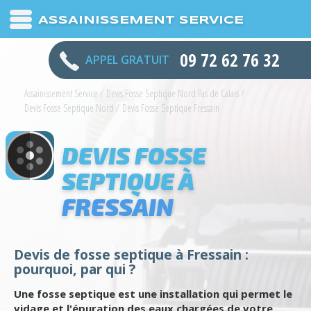
ASSAINISSEMENT SERVICE
09 72 62 76 32
APPEL GRATUIT
Assainissement Service
/
Devis Fosse Septique Nord Pas de Calais
/
Devis Fosse Septique Nord
/
Devis Fosse Septique Fressain
DEVIS FOSSE
SEPTIQUE À
FRESSAIN
Devis de fosse septique à Fressain :
pourquoi, par qui ?
Une fosse septique est une installation qui permet le
vidage et l'épuration des eaux chargées de votre