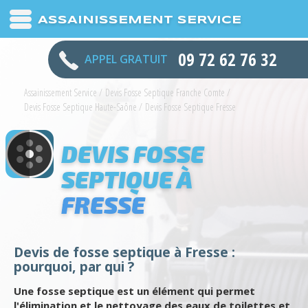
ASSAINISSEMENT SERVICE
09 72 62 76 32
APPEL GRATUIT
Assainissement Service
/
Devis Fosse Septique Franche Comte
/
Devis Fosse Septique Haute-Saône
/
Devis Fosse Septique Fresse
DEVIS FOSSE
SEPTIQUE À
FRESSE
Devis de fosse septique à Fresse :
pourquoi, par qui ?
Une fosse septique est un élément qui permet
l'élimination et le nettoyage des eaux de toilettes et