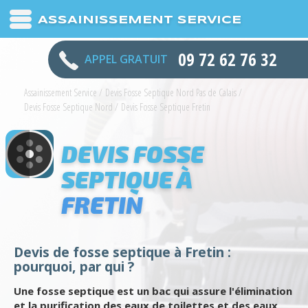
ASSAINISSEMENT SERVICE
09 72 62 76 32
APPEL GRATUIT
Assainissement Service
/
Devis Fosse Septique Nord Pas de Calais
/
Devis Fosse Septique Nord
/
Devis Fosse Septique Fretin
DEVIS FOSSE
SEPTIQUE À
FRETIN
Devis de fosse septique à Fretin :
pourquoi, par qui ?
Une fosse septique est un bac qui assure l'élimination
et la purification des eaux de toilettes et des eaux