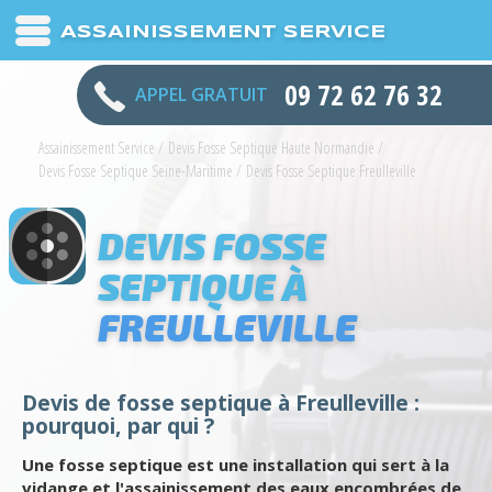
ASSAINISSEMENT SERVICE
09 72 62 76 32
APPEL GRATUIT
Assainissement Service
/
Devis Fosse Septique Haute Normandie
/
Devis Fosse Septique Seine-Maritime
/
Devis Fosse Septique Freulleville
DEVIS FOSSE
SEPTIQUE À
FREULLEVILLE
Devis de fosse septique à Freulleville :
pourquoi, par qui ?
Une fosse septique est une installation qui sert à la
vidange et l'assainissement des eaux encombrées de