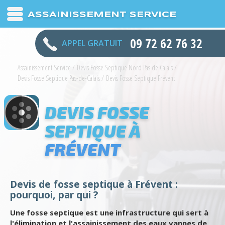
ASSAINISSEMENT SERVICE
09 72 62 76 32
APPEL GRATUIT
Assainissement Service
/
Devis Fosse Septique Nord Pas de Calais
/
Devis Fosse Septique Pas-de-Calais
/
Devis Fosse Septique Frévent
DEVIS FOSSE
SEPTIQUE À
FRÉVENT
Devis de fosse septique à Frévent :
pourquoi, par qui ?
Une fosse septique est une infrastructure qui sert à
l'élimination et l'assainissement des eaux vannes de