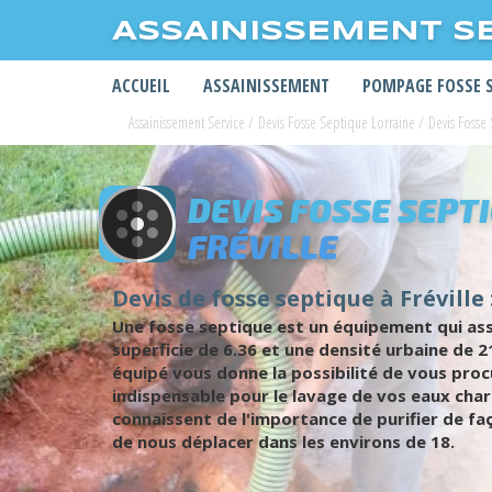
ASSAINISSEMENT S
ACCUEIL
ASSAINISSEMENT
POMPAGE FOSSE 
Assainissement Service
/
Devis Fosse Septique Lorraine
/
Devis Fosse
DEVIS FOSSE SEPT
FRÉVILLE
Devis de fosse septique à Fréville 
Une fosse septique est un équipement qui assur
superficie de 6.36 et une densité urbaine de 
équipé vous donne la possibilité de vous proc
indispensable pour le lavage de vos eaux char
connaissent de l'importance de purifier de fa
de nous déplacer dans les environs de 18.