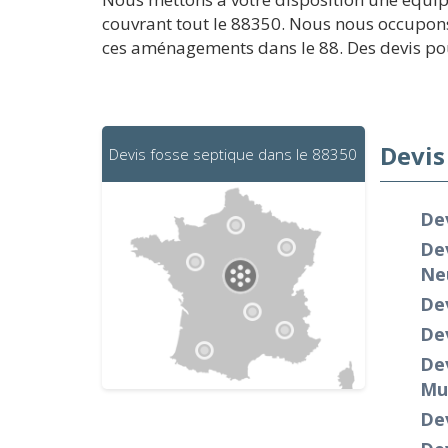
couvrant tout le 88350. Nous nous occupons
ces aménagements dans le 88. Des devis pour
Devis
Devis fosse septique dans le 88350
Dev
De
Ne
Dev
Dev
De
Mu
Dev