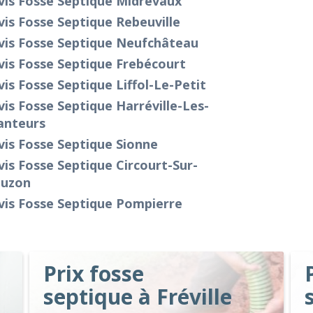
vis Fosse Septique Midrevaux
is Fosse Septique Rebeuville
vis Fosse Septique Neufchâteau
is Fosse Septique Frebécourt
is Fosse Septique Liffol-Le-Petit
is Fosse Septique Harréville-Les-
anteurs
is Fosse Septique Sionne
is Fosse Septique Circourt-Sur-
uzon
vis Fosse Septique Pompierre
Prix fosse
septique à Fréville