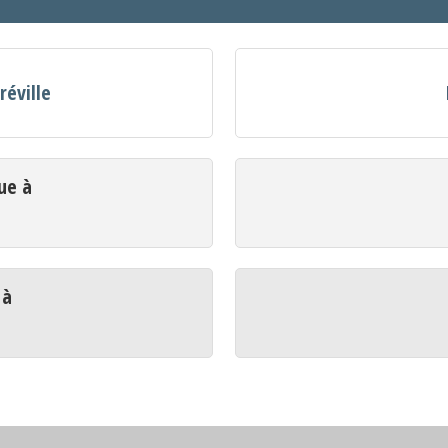
réville
ue à
 à