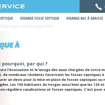
ERVICE
SEPTIQUE
VIDANGE FOSSE SEPTIQUE
VIDANGE BAC À GRAISSE
 Septique Vosges
/
Devis Fosse Septique Fréville
IQUE À
: pourquoi, par qui ?
e l'évacuation et le lavage des eaux chargées de votre maiso
21, de nombreux résidents favorisent les fosses septiques à
urer un devis pour la mise en place de fosses septiques ou 
gées. Les 100 habitants du Vosges aussi bien que les 136 e
çon régulière canalisations et fosses septiques. C'est pour