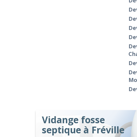
De
Dev
De
Dev
Dev
Dev
Ch
Dev
Dev
Mo
De
Vidange fosse
septique à Fréville