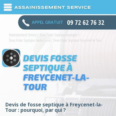
ASSAINISSEMENT SERVICE
09 72 62 76 32
APPEL GRATUIT
Assainissement Service
/
Devis Fosse Septique Auvergne
/
Devis Fosse Septique Haute-Loire
/
Devis Fosse Septique Freycenet-la-Tour
DEVIS FOSSE
SEPTIQUE À
FREYCENET-LA-
TOUR
Devis de fosse septique à Freycenet-la-
Tour : pourquoi, par qui ?