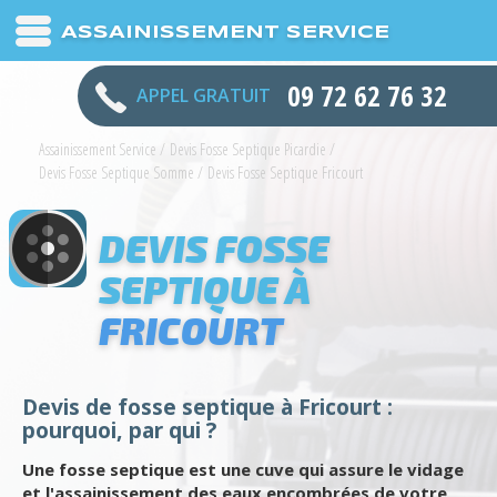
ASSAINISSEMENT SERVICE
09 72 62 76 32
APPEL GRATUIT
Assainissement Service
/
Devis Fosse Septique Picardie
/
Devis Fosse Septique Somme
/
Devis Fosse Septique Fricourt
DEVIS FOSSE
SEPTIQUE À
FRICOURT
Devis de fosse septique à Fricourt :
pourquoi, par qui ?
Une fosse septique est une cuve qui assure le vidage
et l'assainissement des eaux encombrées de votre