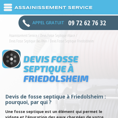
ASSAINISSEMENT SERVICE
09 72 62 76 32
APPEL GRATUIT
Assainissement Service
/
Devis Fosse Septique Alsace
/
Devis Fosse Septique Bas-Rhin
/
Devis Fosse Septique Friedolsheim
DEVIS FOSSE
SEPTIQUE À
FRIEDOLSHEIM
Devis de fosse septique à Friedolsheim :
pourquoi, par qui ?
Une fosse septique est un élément qui permet le
vidage et l'épuration des eaux chargées de votre