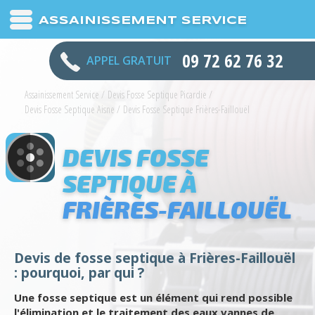
ASSAINISSEMENT SERVICE
09 72 62 76 32
APPEL GRATUIT
Assainissement Service
/
Devis Fosse Septique Picardie
/
Devis Fosse Septique Aisne
/
Devis Fosse Septique Frières-Faillouël
DEVIS FOSSE
SEPTIQUE À
FRIÈRES-FAILLOUËL
Devis de fosse septique à Frières-Faillouël
: pourquoi, par qui ?
Une fosse septique est un élément qui rend possible
l'élimination et le traitement des eaux vannes de