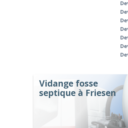
Dev
Dev
De
Dev
De
Dev
Dev
Vidange fosse
septique à Friesen