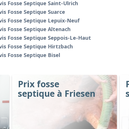
is Fosse Septique Saint-Ulrich
is Fosse Septique Suarce
vis Fosse Septique Lepuix-Neuf
is Fosse Septique Altenach
vis Fosse Septique Seppois-Le-Haut
is Fosse Septique Hirtzbach
is Fosse Septique Bisel
Prix fosse
septique à Friesen