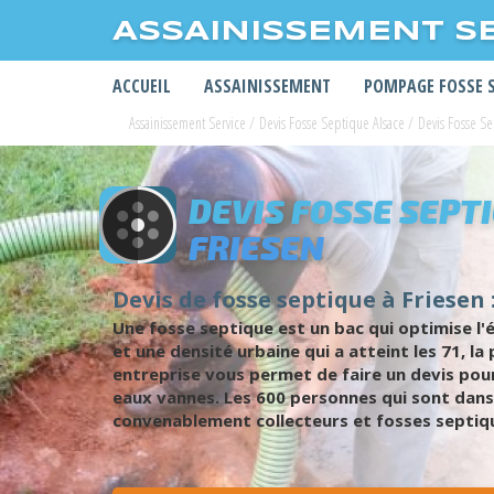
ASSAINISSEMENT S
ACCUEIL
ASSAINISSEMENT
POMPAGE FOSSE 
Assainissement Service
/
Devis Fosse Septique Alsace
/
Devis Fosse S
DEVIS FOSSE SEPT
FRIESEN
Devis de fosse septique à Friesen 
Une fosse septique est un bac qui optimise l'é
et une densité urbaine qui a atteint les 71, l
entreprise vous permet de faire un devis pour
eaux vannes. Les 600 personnes qui sont dans l
convenablement collecteurs et fosses septiques