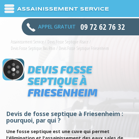
ASSAINISSEMENT SERVICE
09 72 62 76 32
APPEL GRATUIT
Assainissement Service
/
Devis Fosse Septique Alsace
/
Devis Fosse Septique Bas-Rhin
/
Devis Fosse Septique Friesenheim
DEVIS FOSSE
SEPTIQUE À
FRIESENHEIM
Devis de fosse septique à Friesenheim :
pourquoi, par qui ?
Une fosse septique est une cuve qui permet
l'élimination et l'assainissement des eaux sales de