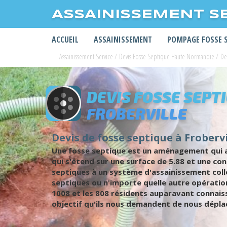
ASSAINISSEMENT S
ACCUEIL
ASSAINISSEMENT
POMPAGE FOSSE 
Assainissement Service
/
Devis Fosse Septique Haute Normandie
/
De
DEVIS FOSSE SEPT
FROBERVILLE
Devis de fosse septique à Frobervi
Une fosse septique est un aménagement qui as
qui s'étend sur une surface de 5.88 et une con
septiques à un système d'assainissement colle
septiques ou n'importe quelle autre opératio
1008 et les 808 résidents auparavant connaiss
objectif qu'ils nous demandent de nous dépla