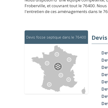
Froberville, et couvrant tout le 76400. Nou
l'entretien de ces aménagements dans le 76. 
Devis
Devis fosse septique dans le 76400
Dev
De
Dev
Dev
Dev
Dev
De
De