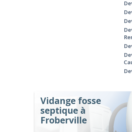
Dev
De
De
Dev
Re
Dev
De
Ca
Dev
Vidange fosse
septique à
Froberville