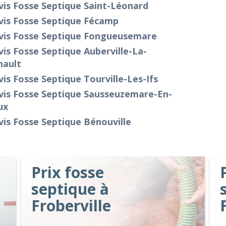
is Fosse Septique Saint-Léonard
vis Fosse Septique Fécamp
vis Fosse Septique Fongueusemare
is Fosse Septique Auberville-La-
nault
is Fosse Septique Tourville-Les-Ifs
vis Fosse Septique Sausseuzemare-En-
ux
is Fosse Septique Bénouville
Prix fosse
septique à
Froberville