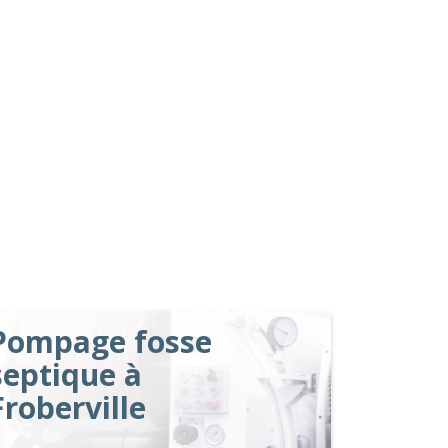
Pompage fosse
septique à
Froberville