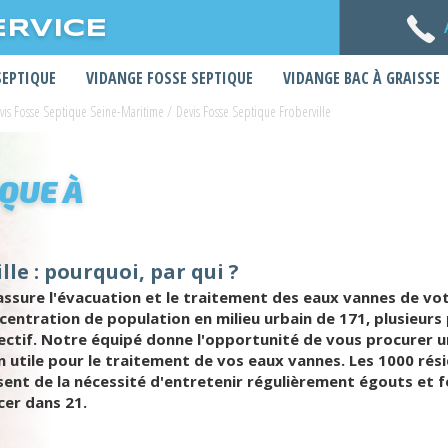
ERVICE
SEPTIQUE
VIDANGE FOSSE SEPTIQUE
VIDANGE BAC À GRAISSE
vis Fosse Septique Seine-Maritime
/
Devis Fosse Septique Froberville
IQUE À
lle : pourquoi, par qui ?
sure l'évacuation et le traitement des eaux vannes de votr
centration de population en milieu urbain de 171, plusieurs 
ctif. Notre équipé donne l'opportunité de vous procurer un
n utile pour le traitement de vos eaux vannes. Les 1000 ré
ent de la nécessité d'entretenir régulièrement égouts et f
cer dans 21.