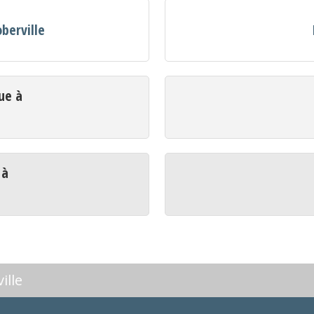
oberville
ue à
 à
ille