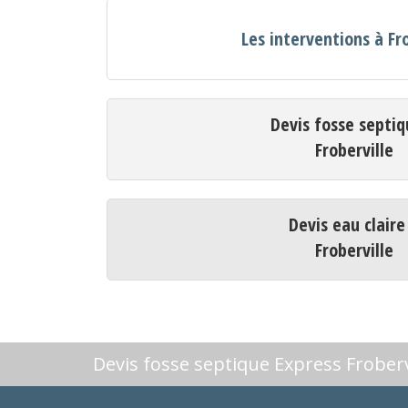
Les interventions à Fr
Devis fosse septiq
Froberville
Devis eau claire
Froberville
Devis fosse septique Express Froberv