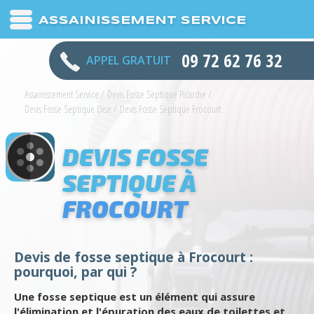
ASSAINISSEMENT SERVICE
09 72 62 76 32
APPEL GRATUIT
Assainissement Service
/
Devis Fosse Septique Picardie
/
Devis Fosse Septique Oise
/
Devis Fosse Septique Frocourt
DEVIS FOSSE
SEPTIQUE À
FROCOURT
Devis de fosse septique à Frocourt :
pourquoi, par qui ?
Une fosse septique est un élément qui assure
l'élimination et l'épuration des eaux de toilettes et