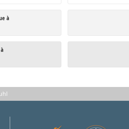
ue à
 à
uhl