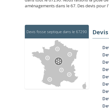
aménagements dans le 67. Des devis pour l'i
Devis
Devis fosse septique dans le 67290
De
De
Dev
Dev
De
Dev
De
Dev
Dev