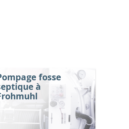
Pompage fosse
septique à
Frohmuhl