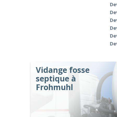
Dev
De
Dev
Dev
Dev
Dev
Vidange fosse
septique à
Frohmuhl