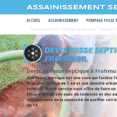
ASSAINISSEMENT S
ACCUEIL
ASSAINISSEMENT
POMPAGE FOSSE 
Assainissement Service
/
Devis Fosse Septique Alsace
/
Devis Fosse S
DEVIS FOSSE SEPT
FROHMUHL
Devis de fosse septique à Frohmuh
Une fosse septique est une cuve qui facilite 
avec une surface de 1.64 et une densité urbai
collectif. Notre service vous offre de faire 
l'épuration de vos eaux de toilettes et des e
connaissance de la nécessité de purifier corr
de 17.