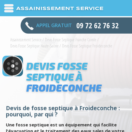
ASSAINISSEMENT SERVICE
09 72 62 76 32
APPEL GRATUIT
Assainissement Service
/
Devis Fosse Septique Franche Comte
/
Devis Fosse Septique Haute-Saône
/
Devis Fosse Septique Froideconche
DEVIS FOSSE
SEPTIQUE À
FROIDECONCHE
Devis de fosse septique à Froideconche :
pourquoi, par qui ?
Une fosse septique est un équipement qui facilite
l'évacuation et le traitement des eaux sales de votre