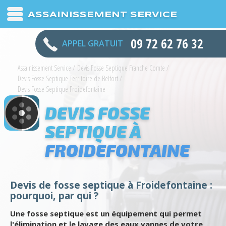
ASSAINISSEMENT SERVICE
09 72 62 76 32
APPEL GRATUIT
Assainissement Service
/
Devis Fosse Septique Franche Comte
/
Devis Fosse Septique Territoire de Belfort
/
Devis Fosse Septique Froidefontaine
DEVIS FOSSE
SEPTIQUE À
FROIDEFONTAINE
Devis de fosse septique à Froidefontaine :
pourquoi, par qui ?
Une fosse septique est un équipement qui permet
l'élimination et le lavage des eaux vannes de votre