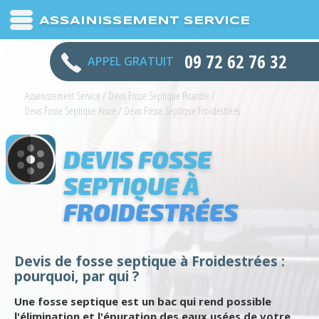
ASSAINISSEMENT SERVICE
09 72 62 76 32
APPEL GRATUIT
Assainissement Service
/
Devis Fosse Septique Picardie
/
Devis Fosse Septique Aisne
/
Devis Fosse Septique Froidestrées
DEVIS FOSSE
SEPTIQUE À
FROIDESTRÉES
Devis de fosse septique à Froidestrées :
pourquoi, par qui ?
Une fosse septique est un bac qui rend possible
l'élimination et l'épuration des eaux usées de votre