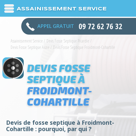
ASSAINISSEMENT SERVICE
09 72 62 76 32
APPEL GRATUIT
Assainissement Service
/
Devis Fosse Septique Picardie
/
Devis Fosse Septique Aisne
/
Devis Fosse Septique Froidmont-Cohartille
DEVIS FOSSE
SEPTIQUE À
FROIDMONT-
COHARTILLE
Devis de fosse septique à Froidmont-
Cohartille : pourquoi, par qui ?