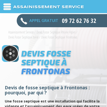
ASSAINISSEMENT SERVICE
09 72 62 76 32
APPEL GRATUIT
Assainissement Service
/
Devis Fosse Septique Rhone Alpes
/
Devis Fosse Septique Isère
/
Devis Fosse Septique Frontonas
DEVIS FOSSE
SEPTIQUE À
FRONTONAS
Devis de fosse septique à Frontonas :
pourquoi, par qui ?
Une fosse septique est une installation qui facilite la
vidange et l'assainissement des eaux usées de votre