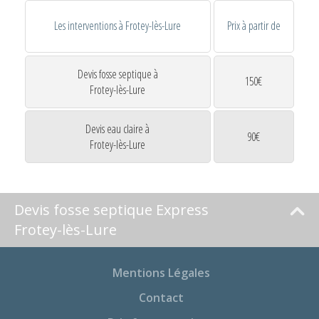
Les interventions à Frotey-lès-Lure
Prix à partir de
Devis fosse septique à
150€
Frotey-lès-Lure
Devis eau claire à
90€
Frotey-lès-Lure
Devis fosse septique Express
Frotey-lès-Lure
Mentions Légales
Contact