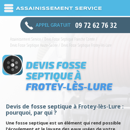
ASSAINISSEMENT SERVICE
09 72 62 76 32
APPEL GRATUIT
Assainissement Service
/
Devis Fosse Septique Franche Comte
/
Devis Fosse Septique Haute-Saône
/
Devis Fosse Septique Frotey-lès-Lure
DEVIS FOSSE
SEPTIQUE À
FROTEY-LÈS-LURE
Devis de fosse septique à Frotey-lès-Lure :
pourquoi, par qui ?
Une fosse septique est un élément qui rend possible
l'écoulement et le lavage des eaux usées de votre