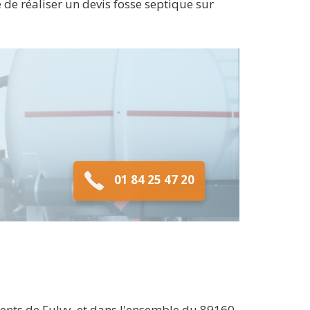
e réaliser un devis fosse septique sur
01 84 25 47 20
ments de Fulvy, et dans l'ensemble du 89160.