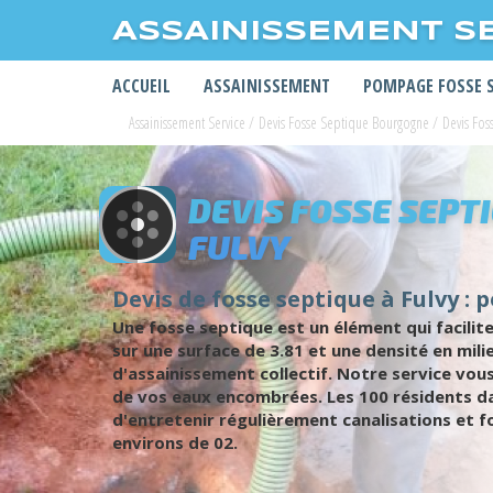
ASSAINISSEMENT S
ACCUEIL
ASSAINISSEMENT
POMPAGE FOSSE 
Assainissement Service
/
Devis Fosse Septique Bourgogne
/
Devis Fo
DEVIS FOSSE SEPT
FULVY
Devis de fosse septique à Fulvy : 
Une fosse septique est un élément qui facilit
sur une surface de 3.81 et une densité en mil
d'assainissement collectif. Notre service vous
de vos eaux encombrées. Les 100 résidents dan
d'entretenir régulièrement canalisations et f
environs de 02.