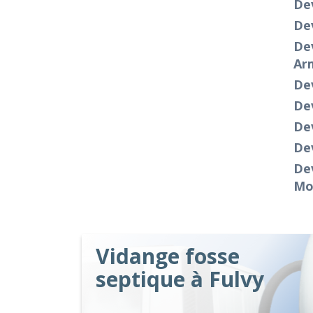
Dev
Dev
Dev
Ar
Dev
De
Dev
Dev
Dev
Mo
Vidange fosse
septique à Fulvy