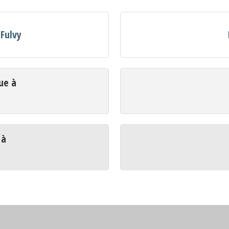
 Fulvy
ue à
 à