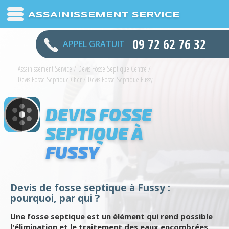
ASSAINISSEMENT SERVICE
09 72 62 76 32
APPEL GRATUIT
Assainissement Service
/
Devis Fosse Septique Centre
/
Devis Fosse Septique Cher
/
Devis Fosse Septique Fussy
DEVIS FOSSE
SEPTIQUE À
FUSSY
Devis de fosse septique à Fussy :
pourquoi, par qui ?
Une fosse septique est un élément qui rend possible
l'élimination et le traitement des eaux encombrées