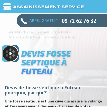
ASSAINISSEMENT SERVICE
09 72 62 76 32
APPEL GRATUIT
Assainissement Service
/
Devis Fosse Septique Lorraine
/
Devis Fosse Septique Meuse
/
Devis Fosse Septique Futeau
DEVIS FOSSE
SEPTIQUE À
FUTEAU
Devis de fosse septique à Futeau :
pourquoi, par qui ?
Une fosse septique est une cuve qui assure la vidange
et l'assainissement des eaux chargées de votre