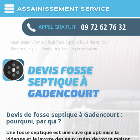
ASSAINISSEMENT SERVICE
09 72 62 76 32
APPEL GRATUIT
Assainissement Service
/
Devis Fosse Septique Haute Normandie
/
Devis Fosse Septique Eure
/
Devis Fosse Septique Gadencourt
DEVIS FOSSE
SEPTIQUE À
GADENCOURT
Devis de fosse septique à Gadencourt :
pourquoi, par qui ?
Une fosse septique est une cuve qui optimise la
vidange et le lavage des eaux usées de votre maison.