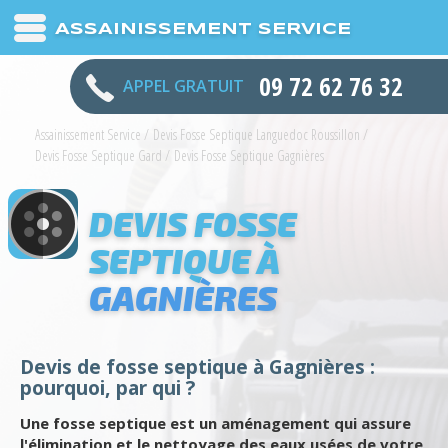
ASSAINISSEMENT SERVICE
09 72 62 76 32
APPEL GRATUIT
Assainissement Service
/
Devis Fosse Septique Languedoc Roussillon
/
Devis Fosse Septique Gard
/
Devis Fosse Septique Gagnières
DEVIS FOSSE
SEPTIQUE À
GAGNIÈRES
Devis de fosse septique à Gagnières :
pourquoi, par qui ?
Une fosse septique est un aménagement qui assure
l'élimination et le nettoyage des eaux usées de votre