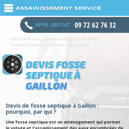
ASSAINISSEMENT SERVICE
09 72 62 76 32
APPEL GRATUIT
Assainissement Service
/
Devis Fosse Septique Haute Normandie
/
Devis Fosse Septique Eure
/
Devis Fosse Septique Gaillon
DEVIS FOSSE
SEPTIQUE À
GAILLON
Devis de fosse septique à Gaillon :
pourquoi, par qui ?
Une fosse septique est un aménagement qui permet
le vidage et l'assainissement des eaux encombrées de