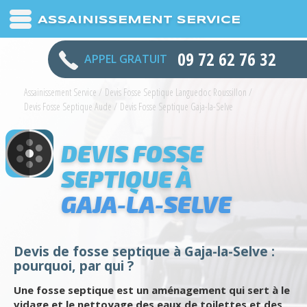
ASSAINISSEMENT SERVICE
09 72 62 76 32
APPEL GRATUIT
Assainissement Service
/
Devis Fosse Septique Languedoc Roussillon
/
Devis Fosse Septique Aude
/
Devis Fosse Septique Gaja-la-Selve
DEVIS FOSSE
SEPTIQUE À
GAJA-LA-SELVE
Devis de fosse septique à Gaja-la-Selve :
pourquoi, par qui ?
Une fosse septique est un aménagement qui sert à le
vidage et le nettoyage des eaux de toilettes et des