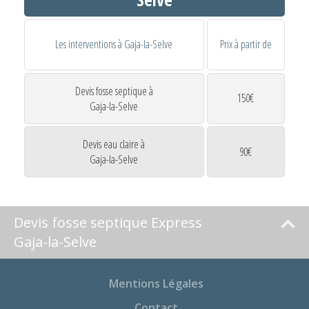
Les interventions à Gaja-la-Selve
Prix à partir de
Devis fosse septique à
150€
Gaja-la-Selve
Devis eau claire à
90€
Gaja-la-Selve
Devis fosse septique Express
Gaja-la-Selve
Mentions Légales
Contact