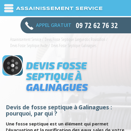
ASSAINISSEMENT SERVICE
09 72 62 76 32
APPEL GRATUIT
Assainissement Service
/
Devis Fosse Septique Languedoc Roussillon
/
Devis Fosse Septique Aude
/
Devis Fosse Septique Galinagues
DEVIS FOSSE
SEPTIQUE À
GALINAGUES
Devis de fosse septique à Galinagues :
pourquoi, par qui ?
Une fosse septique est un élément qui permet
l'évacuation et la purification des eaux sales de votre