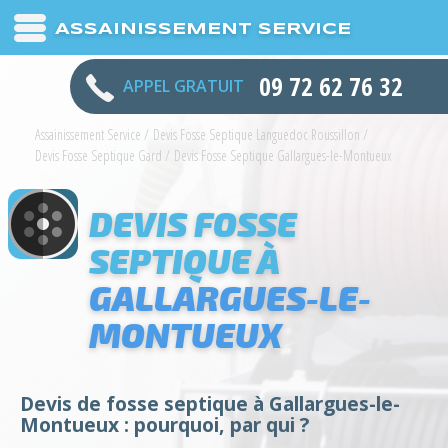
ASSAINISSEMENT SERVICE
09 72 62 76 32
APPEL GRATUIT
Assainissement Service
/
Devis Fosse Septique Languedoc Roussillon
/
Devis Fosse Septique Gard
/
Devis Fosse Septique Gallargues-le-Montueux
DEVIS FOSSE
SEPTIQUE À
GALLARGUES-LE-
MONTUEUX
Devis de fosse septique à Gallargues-le-
Montueux : pourquoi, par qui ?