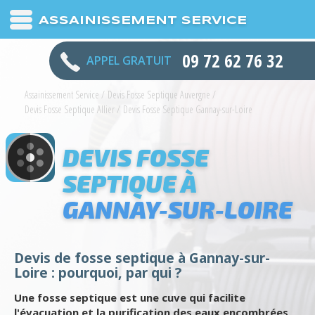
ASSAINISSEMENT SERVICE
09 72 62 76 32
APPEL GRATUIT
Assainissement Service
/
Devis Fosse Septique Auvergne
/
Devis Fosse Septique Allier
/
Devis Fosse Septique Gannay-sur-Loire
DEVIS FOSSE
SEPTIQUE À
GANNAY-SUR-LOIRE
Devis de fosse septique à Gannay-sur-
Loire : pourquoi, par qui ?
Une fosse septique est une cuve qui facilite
l'évacuation et la purification des eaux encombrées