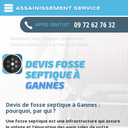
ASSAINISSEMENT SERVICE
09 72 62 76 32
APPEL GRATUIT
Assainissement Service
/
Devis Fosse Septique Picardie
/
Devis Fosse Septique Oise
/
Devis Fosse Septique Gannes
DEVIS FOSSE
SEPTIQUE À
GANNES
Devis de fosse septique à Gannes :
pourquoi, par qui ?
Une fosse septique est une infrastructure qui assure
le vidage et l'épuration des eaux sales de votre