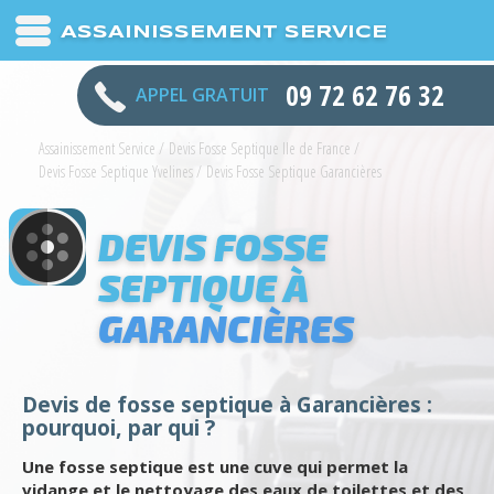
ASSAINISSEMENT SERVICE
09 72 62 76 32
APPEL GRATUIT
Assainissement Service
/
Devis Fosse Septique Ile de France
/
Devis Fosse Septique Yvelines
/
Devis Fosse Septique Garancières
DEVIS FOSSE
SEPTIQUE À
GARANCIÈRES
Devis de fosse septique à Garancières :
pourquoi, par qui ?
Une fosse septique est une cuve qui permet la
vidange et le nettoyage des eaux de toilettes et des