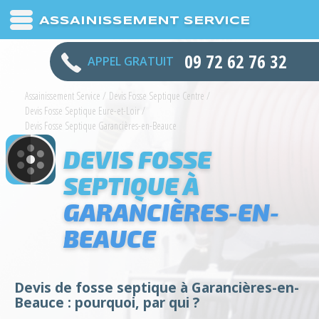
ASSAINISSEMENT SERVICE
09 72 62 76 32
APPEL GRATUIT
Assainissement Service
/
Devis Fosse Septique Centre
/
Devis Fosse Septique Eure-et-Loir
/
Devis Fosse Septique Garancières-en-Beauce
DEVIS FOSSE
SEPTIQUE À
GARANCIÈRES-EN-
BEAUCE
Devis de fosse septique à Garancières-en-
Beauce : pourquoi, par qui ?