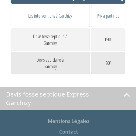
Les interventions à Garchizy
Prix à partir de
Devis fosse septique à
150€
Garchizy
Devis eau claire à
90€
Garchizy
Devis fosse septique Express
Garchizy
Mentions Légales
Contact