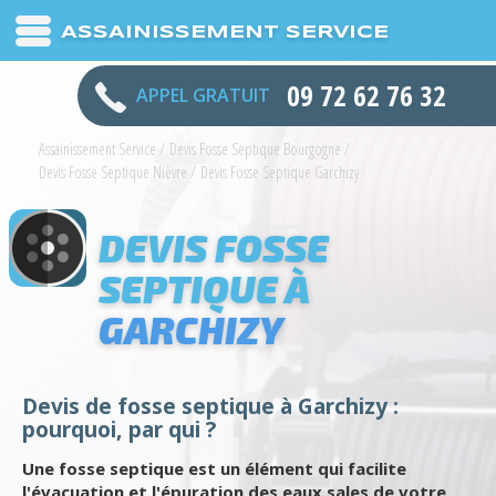
ASSAINISSEMENT SERVICE
09 72 62 76 32
APPEL GRATUIT
Assainissement Service
/
Devis Fosse Septique Bourgogne
/
Devis Fosse Septique Nièvre
/
Devis Fosse Septique Garchizy
DEVIS FOSSE
SEPTIQUE À
GARCHIZY
Devis de fosse septique à Garchizy :
pourquoi, par qui ?
Une fosse septique est un élément qui facilite
l'évacuation et l'épuration des eaux sales de votre