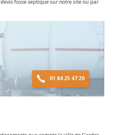
evis fosse septique sur notre site ou par
01 84 25 47 20
ndissements que compte la ville de Gardes-