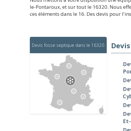
le-Pontaroux, et sur tout le 16320. Nous ef
ces éléments dans le 16. Des devis pour l'in
Devis
Devis fosse septique dans le 16320
Dev
Po
De
Dev
Cy
De
De
Et
Dev