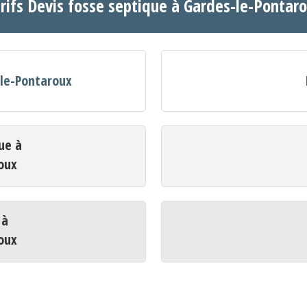
rifs Devis fosse septique à Gardes-le-Pontar
-le-Pontaroux
ue à
oux
 à
oux