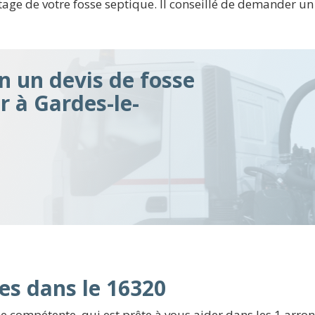
e de votre fosse septique. Il conseillé de demander un d
n un devis de fosse
r à Gardes-le-
es dans le 16320
e compétente, qui est prête à vous aider dans les 1 arro