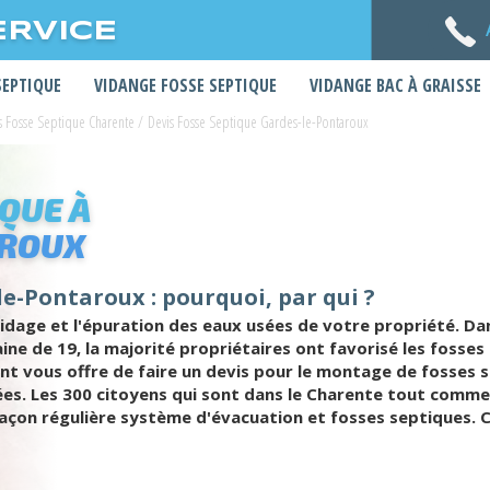
ERVICE
SEPTIQUE
VIDANGE FOSSE SEPTIQUE
VIDANGE BAC À GRAISSE
s Fosse Septique Charente
/
Devis Fosse Septique Gardes-le-Pontaroux
IQUE À
AROUX
le-Pontaroux : pourquoi, par qui ?
idage et l'épuration des eaux usées de votre propriété. Dan
ine de 19, la majorité propriétaires ont favorisé les foss
nt vous offre de faire un devis pour le montage de fosses s
es. Les 300 citoyens qui sont dans le Charente tout comme l
açon régulière système d'évacuation et fosses septiques. C'