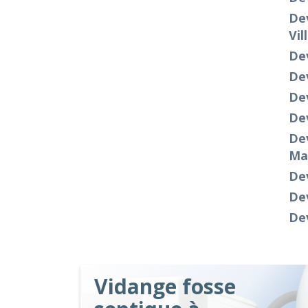
De
Vil
De
Dev
Dev
De
Dev
Ma
Dev
Dev
Dev
Vidange fosse