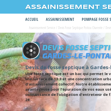
ASSAINISSEMENT S
ACCUEIL
ASSAINISSEMENT
POMPAGE FOSSE 
Assainissement Service
/
Devis Fosse Septique Poitou Charente
/
Devi
DEVIS FOSSE SEPT
GARDES-LE-PONT
Devis de fosse septique à Gardes-
Une fosse septique est un bac qui permet le v
une surface de 13.3 et une concentration urba
d'assainissement collectif. Notre établisseme
avantageuse pour l'épuration de vos eaux usé
connaissance de l'obligation d'entretenir de f
28.