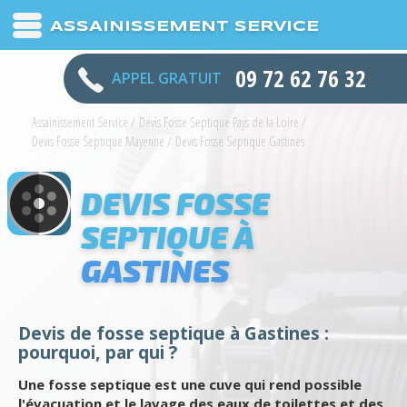
ASSAINISSEMENT SERVICE
09 72 62 76 32
APPEL GRATUIT
Assainissement Service
/
Devis Fosse Septique Pays de la Loire
/
Devis Fosse Septique Mayenne
/
Devis Fosse Septique Gastines
DEVIS FOSSE
SEPTIQUE À
GASTINES
Devis de fosse septique à Gastines :
pourquoi, par qui ?
Une fosse septique est une cuve qui rend possible
l'évacuation et le lavage des eaux de toilettes et des