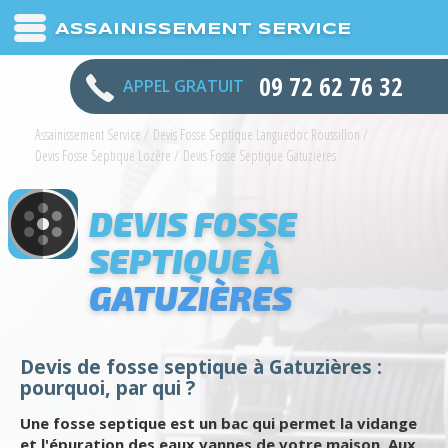
ASSAINISSEMENT SERVICE
09 72 62 76 32
APPEL GRATUIT
Assainissement Service
/
Devis Fosse Septique Languedoc Roussillon
/
Devis Fosse Septique Lozère
/
Devis Fosse Septique Gatuzières
DEVIS FOSSE
SEPTIQUE À
GATUZIÈRES
Devis de fosse septique à Gatuzières :
pourquoi, par qui ?
Une fosse septique est un bac qui permet la vidange
et l'épuration des eaux vannes de votre maison. Aux