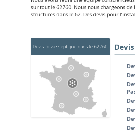
sur tout le 62760. Nous nous chargeons de l'
structures dans le 62. Des devis pour l'insta
Devis
Devis fosse septique dans le 62760
De
Dev
Dev
Pa
De
Dev
Dev
De