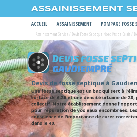
ASSAINISSEMENT S
ACCUEIL
ASSAINISSEMENT
POMPAGE FOSSE 
Assainissement Service
/
Devis Fosse Septique Nord Pas de Calais
/
De
DEVIS FOSSE SEPT
GAUDIEMPRÉ
Devis de fosse septique à Gaudiem
Une fosse septique est un bac qui sert à l'é
surface de 6.26 et une densité urbaine de 28,
collectif. Notre établissement donne l'opport
pour l'épuration de vos eaux encombrées. Les 2
conscience de l'importance de curer correcte
dans le 40.