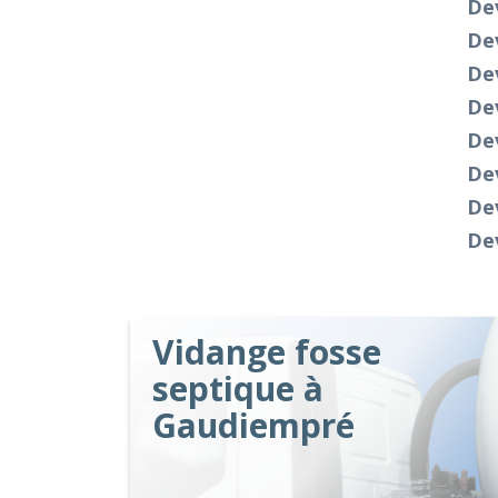
De
Dev
Dev
De
Dev
Dev
De
De
Vidange fosse
septique à
Gaudiempré