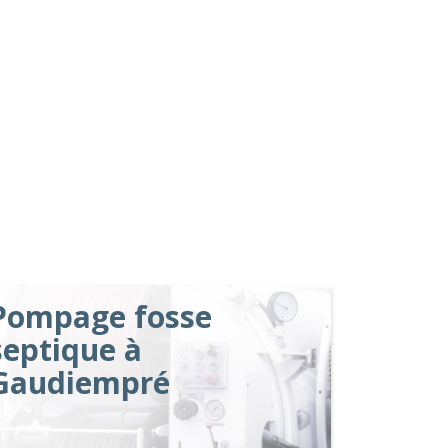
Pompage fosse
septique à
Gaudiempré