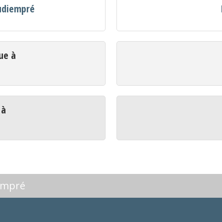
audiempré
ue à
 à
iempré