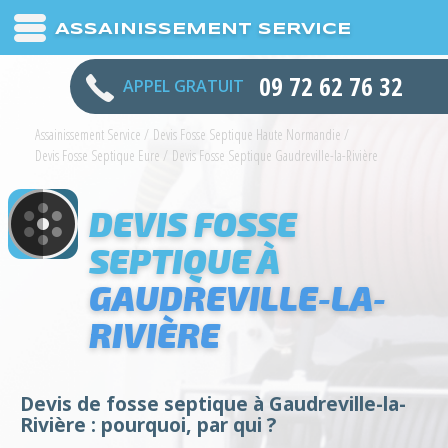
ASSAINISSEMENT SERVICE
09 72 62 76 32
APPEL GRATUIT
Assainissement Service
/
Devis Fosse Septique Haute Normandie
/
Devis Fosse Septique Eure
/
Devis Fosse Septique Gaudreville-la-Rivière
DEVIS FOSSE
SEPTIQUE À
GAUDREVILLE-LA-
RIVIÈRE
Devis de fosse septique à Gaudreville-la-
Rivière : pourquoi, par qui ?