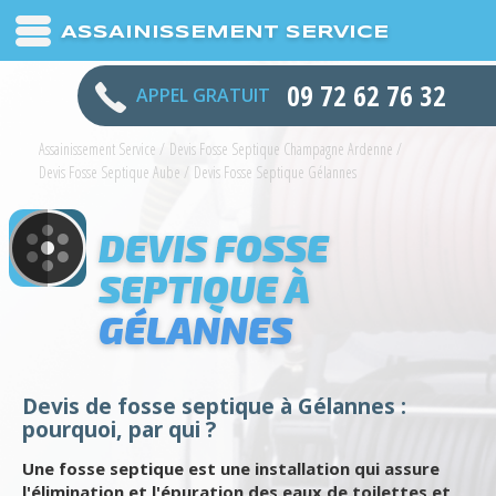
ASSAINISSEMENT SERVICE
09 72 62 76 32
APPEL GRATUIT
Assainissement Service
/
Devis Fosse Septique Champagne Ardenne
/
Devis Fosse Septique Aube
/
Devis Fosse Septique Gélannes
DEVIS FOSSE
SEPTIQUE À
GÉLANNES
Devis de fosse septique à Gélannes :
pourquoi, par qui ?
Une fosse septique est une installation qui assure
l'élimination et l'épuration des eaux de toilettes et