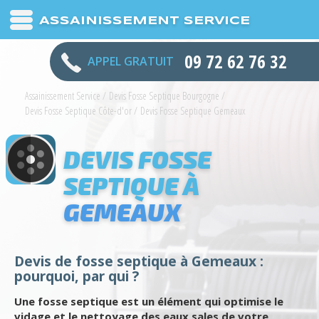
ASSAINISSEMENT SERVICE
09 72 62 76 32
APPEL GRATUIT
Assainissement Service
/
Devis Fosse Septique Bourgogne
/
Devis Fosse Septique Côte-d'or
/
Devis Fosse Septique Gemeaux
DEVIS FOSSE
SEPTIQUE À
GEMEAUX
Devis de fosse septique à Gemeaux :
pourquoi, par qui ?
Une fosse septique est un élément qui optimise le
vidage et le nettoyage des eaux sales de votre