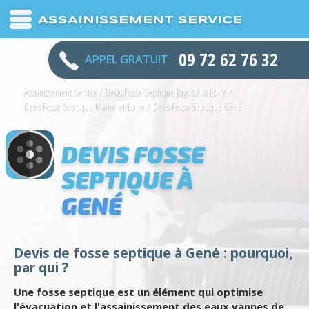
ASSAINISSEMENT SERVICE
09 72 62 76 32
APPEL GRATUIT
Assainissement Service
/
Devis Fosse Septique Pays de la Loire
/
Devis Fosse Septique Maine-et-Loire
/
Devis Fosse Septique Gené
DEVIS FOSSE
SEPTIQUE À
GENÉ
Devis de fosse septique à Gené : pourquoi,
par qui ?
Une fosse septique est un élément qui optimise
l'évacuation et l'assainissement des eaux vannes de