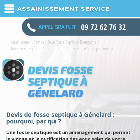
ASSAINISSEMENT SERVICE
09 72 62 76 32
APPEL GRATUIT
Assainissement Service
/
Devis Fosse Septique Bourgogne
/
Devis Fosse Septique Saône-et-Loire
/
Devis Fosse Septique Génelard
DEVIS FOSSE
SEPTIQUE À
GÉNELARD
Devis de fosse septique à Génelard :
pourquoi, par qui ?
Une fosse septique est un aménagement qui permet
le vidage et la purification des eaux sales de votre