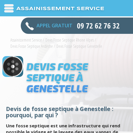
ASSAINISSEMENT SERVICE
09 72 62 76 32
APPEL GRATUIT
Assainissement Service
/
Devis Fosse Septique Rhone Alpes
/
Devis Fosse Septique Ardèche
/
Devis Fosse Septique Genestelle
DEVIS FOSSE
SEPTIQUE À
GENESTELLE
Devis de fosse septique à Genestelle :
pourquoi, par qui ?
Une fosse septique est une infrastructure qui rend
possible le vidage et le lavage des eaux vannes de