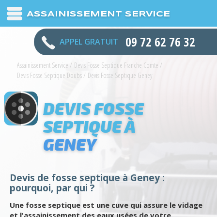
ASSAINISSEMENT SERVICE
09 72 62 76 32
APPEL GRATUIT
Assainissement Service
/
Devis Fosse Septique Franche Comte
/
Devis Fosse Septique Doubs
/
Devis Fosse Septique Geney
DEVIS FOSSE
SEPTIQUE À
GENEY
Devis de fosse septique à Geney :
pourquoi, par qui ?
Une fosse septique est une cuve qui assure le vidage
et l'assainissement des eaux usées de votre