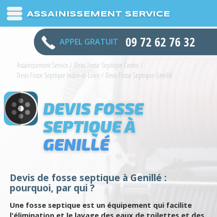
ASSAINISSEMENT SERVICE
09 72 62 76 32
APPEL GRATUIT
Assainissement Service
/
Devis Fosse Septique Centre
/
Devis Fosse Septique Indre-et-Loire
/
Devis Fosse Septique Genillé
DEVIS FOSSE
SEPTIQUE À
GENILLÉ
Devis de fosse septique à Genillé :
pourquoi, par qui ?
Une fosse septique est un équipement qui facilite
l'élimination et le lavage des eaux de toilettes et des