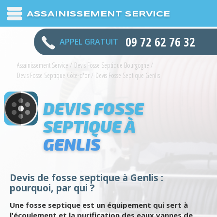
ASSAINISSEMENT SERVICE
09 72 62 76 32
APPEL GRATUIT
Assainissement Service
/
Devis Fosse Septique Bourgogne
/
Devis Fosse Septique Côte-d'or
/
Devis Fosse Septique Genlis
DEVIS FOSSE
SEPTIQUE À
GENLIS
Devis de fosse septique à Genlis :
pourquoi, par qui ?
Une fosse septique est un équipement qui sert à
l'écoulement et la purification des eaux vannes de