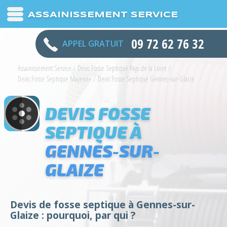
ASSAINISSEMENT SERVICE
09 72 62 76 32
APPEL GRATUIT
Assainissement Service
/
Devis Fosse Septique Pays de la Loire
/
Devis Fosse Septique Mayenne
/
Devis Fosse Septique Gennes-sur-Glaize
DEVIS FOSSE
SEPTIQUE À
GENNES-SUR-
GLAIZE
Devis de fosse septique à Gennes-sur-
Glaize : pourquoi, par qui ?